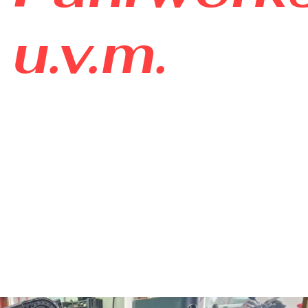
u.v.m.
Neu aufgeba
1 SP Motor,
(orig. 888ccm), Generalüber