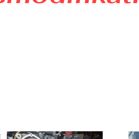
ute / generalüberhol
holt.