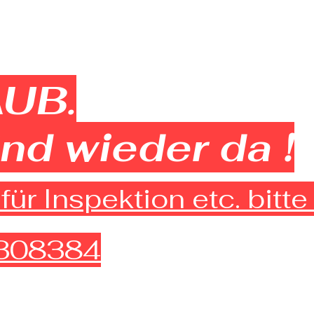
UB.
ind wieder da !
für Inspektion etc. bit
308384