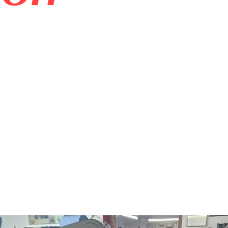
te Motoren
748 Motor, Generalüber