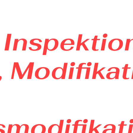
Inspektion
, Modifika
smodifikat