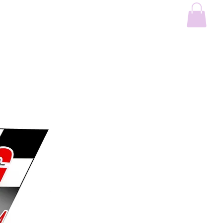
n
Kontaktieren Sie uns
Shop
Online buchen
Blog
Portfolio
Schießgasse 20/1, 728
Sonnenbühl,
Mobil 015170308384
oder +49 71282780, Fa
mail Jofla69@aol.com,
Jofla69@mail.de