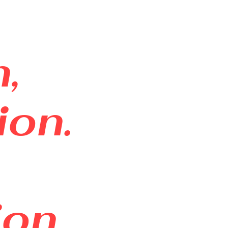
,
tion.
ion