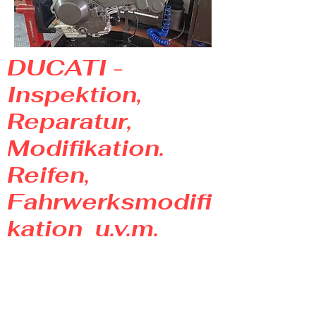
DUCATI -
Inspektion,
Reparatur,
Modifikation.
Reifen,
Fahrwerksmodifi
kation u.v.m.
_______________________
_______________________
_______________________