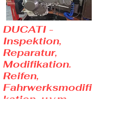
DUCATI -
Inspektion,
Reparatur,
Modifikation.
Reifen,
Fahrwerksmodifi
kation u.v.m.
_______________________
_______________________
_______________________